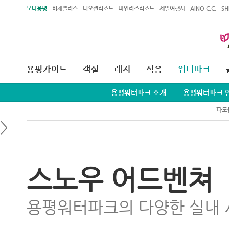
주메뉴 바로가기
본문 바로가기
모나용평
비체팰리스
디오션리조트
파인리즈리조트
세일여행사
AINO C.C.
SH
용평가이드
객실
레저
식음
워터파크
용평워터파크 소개
용평워터파크 
파도
>
스노우 어드벤쳐
용평워터파크의 다양한 실내 