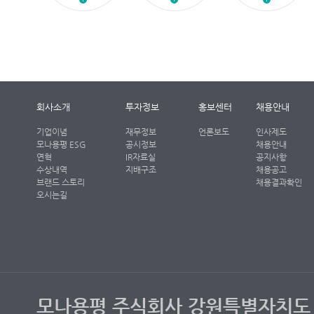
회사소개
투자정보
홍보센터
채용안내
기업이념
재무정보
언론보도
인사제도
모나용평 ESG
공시정보
채용안내
연혁
IR자료실
공지사항
수상내역
지배구조
채용공고
브랜드 스토리
채용결과확인
오시는길
모나용평 주식회사 강원특별자치도 