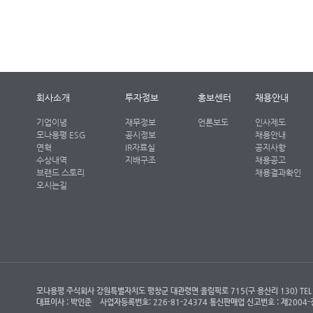
회사소개
투자정보
홍보센터
채용안내
기업이념
재무정보
언론보도
인사제도
모나용평 ESG
공시정보
채용안내
연혁
IR자료실
공지사항
수상내역
지배구조
채용공고
브랜드 스토리
채용결과확인
오시는길
모나용평 주식회사 강원특별자치도 평창군 대관령면 올림픽로 715(구 용산리 130) TEL : (객
대표이사 : 박인준
사업자등록번호: 226-81-24374 통신판매업 신고번호 : 제200