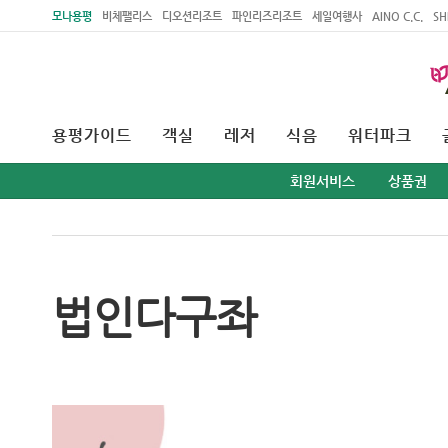
주메뉴 바로가기
본문 바로가기
모나용평
비체팰리스
디오션리조트
파인리즈리조트
세일여행사
AINO C.C.
SH
용평가이드
객실
레저
식음
워터파크
회원서비스
상품권
법인다구좌