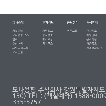
회사소개
투자정보
홍보센터
채용안내
기업이념
재무정보
언론보도
인사제도
모나용평 ESG
공시정보
채용안내
연혁
IR자료실
공지사항
수상내역
지배구조
채용공고
브랜드 스토리
채용결과확인
오시는길
모나용평 주식회사 강원특별자치도 
130) TEL : (객실예약) 1588-00
335-5757