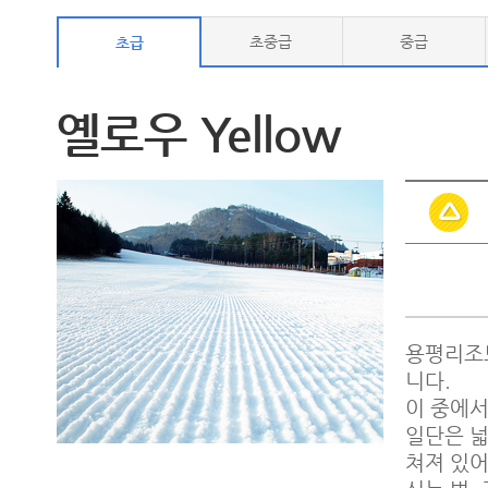
초중급
중급
초급
옐로우 Yellow
용평리조트 
니다.
이 중에서
일단은 넓
쳐져 있어