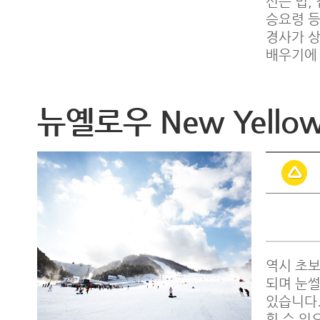
신는 법,
승요령 등
경사가 
배우기에
뉴옐로우 New Yello
역시 초보
되며 눈
있습니다.
힐 수 있