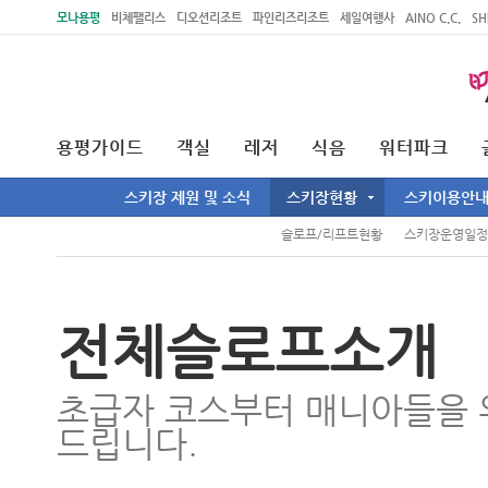
주메뉴 바로가기
본문 바로가기
모나용평
비체팰리스
디오션리조트
파인리즈리조트
세일여행사
AINO C.C.
SH
용평가이드
객실
레저
식음
워터파크
스키장 제원 및 소식
스키장현황
스키이용안
슬로프/리프트현황
스키장운영일정
전체슬로프소개
초급자 코스부터 매니아들을 
드립니다.