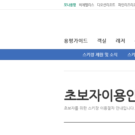
주메뉴 바로가기
본문 바로가기
모나용평
비체팰리스
디오션리조트
파인리즈리
용평가이드
객실
레저
스키장 제원 및 소식
스
초보자이용
초보자를 위한 스키장 이용절차 안내입니다.