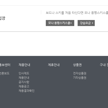
보드나 스키를 처음 타신다면 모나 용평스키스쿨
입장
모나 용평스키스쿨
강습요금
홍보센터
채용안내
제휴안내
상품권
구내 
언론보도
인사제도
전자상품권
채용안내
기타상품권
공지사항
채용공고
채용결과확인