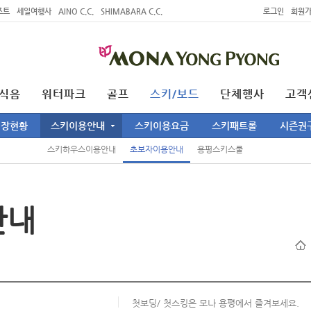
조트
세일여행사
AINO C.C.
SHIMABARA C.C.
로그인
회원
식음
워터파크
골프
스키/보드
단체행사
고객
키장현황
스키이용안내
스키이용요금
스키패트롤
시즌권
스키하우스이용안내
초보자이용안내
용평스키스쿨
안내
첫보딩/ 첫스킹은 모나 용평에서 즐겨보세요.