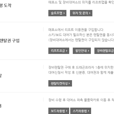
매표소 및 장비대여소의 위치를 리조트맵을 확
평 도착
슬로프맵
위치 및 문의
매표소에서 리프트 이용권을 구입합니다.
스키/보드 대여가 필요하신 분은 렌탈권을 동시
(장비대여소에서는 렌탈권이 구입되지 않습니다.
렌탈권 구입
리프트요금
할인안내
장비렌탈요금
장비렌탈권 구매 후 드래곤프라자 1층에 위치한
대여신청서 작성 후 신분증, 대여권과 함께 제출
탈
렌탈티켓작성
장비 수령 후 대여소 좌측 물품락카로 이동 후 
용
보드착용법
스키착용법