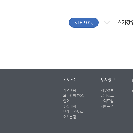
STEP 05.
스키장
회사소개
투자정보
기업이념
재무정보
모나용평 ESG
공시정보
연혁
IR자료실
수상내역
지배구조
브랜드 스토리
오시는길