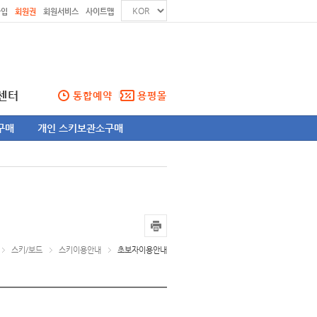
가입
회원권
회원서비스
사이트맵
센터
통합예약
용평몰
구매
개인 스키보관소구매
스키/보드
스키이용안내
초보자이용안내