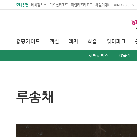
주메뉴 바로가기
본문 바로가기
모나용평
비체팰리스
디오션리조트
파인리즈리조트
세일여행사
AINO C.C.
SH
용평가이드
객실
레저
식음
워터파크
회원서비스
상품권
루송채