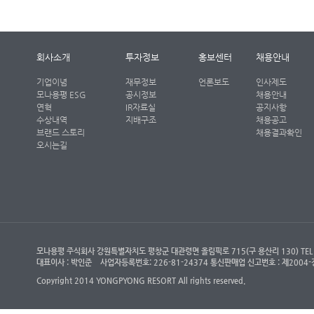
회사소개
투자정보
홍보센터
채용안내
기업이념
재무정보
언론보도
인사제도
모나용평 ESG
공시정보
채용안내
연혁
IR자료실
공지사항
수상내역
지배구조
채용공고
브랜드 스토리
채용결과확인
오시는길
모나용평 주식회사 강원특별자치도 평창군 대관령면 올림픽로 715(구 용산리 130) TEL : (객
대표이사 : 박인준
사업자등록번호: 226-81-24374 통신판매업 신고번호 : 제200
Copyright 2014 YONGPYONG RESORT All rights reserved.