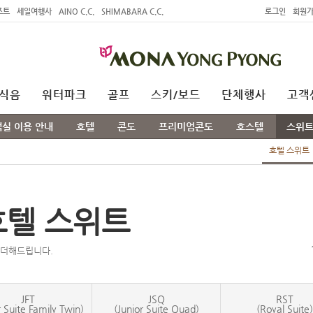
조트
세일여행사
AINO C.C.
SHIMABARA C.C.
로그인
회원
식음
워터파크
골프
스키/보드
단체행사
고객
객실 이용 안내
호텔
콘도
프리미엄콘도
호스텔
스위
호텔 스위트
텔 스위트
 더해드립니다.
JFT
JSQ
RST
r Suite Family Twin)
(Junior Suite Quad)
(Royal Suite)