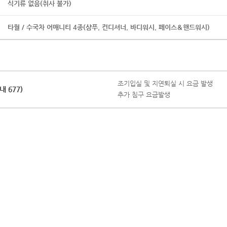
식기류 없음(취사 불가)
타월 / 수국차 어매니티 4종(샴푸, 컨디셔너, 바디워시, 페이스＆핸드워시)
조기입실 및 지연퇴실 시 요금 발생
내 677)
추가 침구 요금발생
식음
편의
바로가기
바로가기