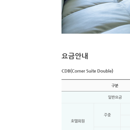
요금안내
CDB(Corner Suite Double)
구분
일반요금
주중
호텔회원