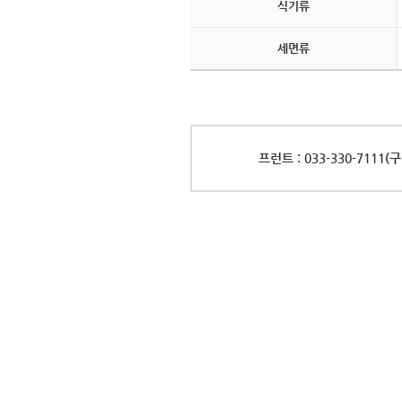
식기류
세면류
프런트 : 033-330-7111(구
세미나&연회
바로가기