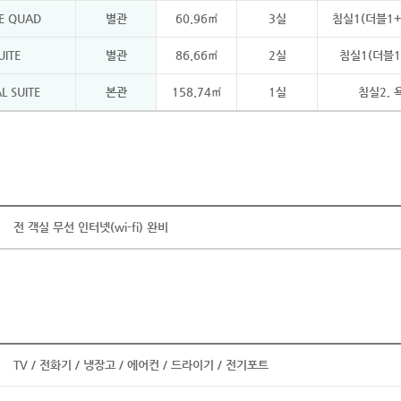
TE QUAD
별관
60.96㎡
3실
침실1(더블1+
UITE
별관
86.66㎡
2실
침실1(더블1)
L SUITE
본관
158.74㎡
1실
침실2, 
전 객실 무선 인터넷(wi-fi) 완비
TV / 전화기 / 냉장고 / 에어컨 / 드라이기 / 전기포트