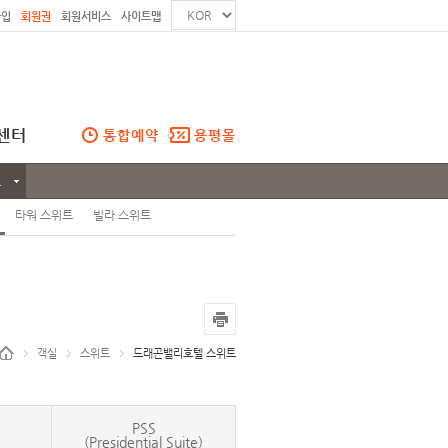
가입
회원권
회원서비스
사이트맵
센터
통합예약
용평몰
트
타워 스위트
빌라 스위트
객실
스위트
드래곤밸리호텔 스위트
PSS
(Presidential Suite)