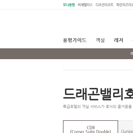
주메뉴 바로가기
본문 바로가기
모나용평
비체팰리스
디오션리조트
파인리즈리
용평가이드
객실
레저
드래곤밸리호
특급호텔의 객실 서비스가 휴식의 즐거움을
CDB
(Junio
(Corner Suite Double)