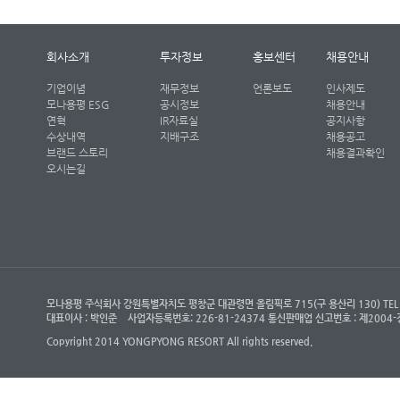
회사소개
투자정보
홍보센터
채용안내
기업이념
재무정보
언론보도
인사제도
모나용평 ESG
공시정보
채용안내
연혁
IR자료실
공지사항
수상내역
지배구조
채용공고
브랜드 스토리
채용결과확인
오시는길
모나용평 주식회사 강원특별자치도 평창군 대관령면 올림픽로 715(구 용산리 130) TEL : (객
대표이사 : 박인준
사업자등록번호: 226-81-24374 통신판매업 신고번호 : 제200
Copyright 2014 YONGPYONG RESORT All rights reserved.