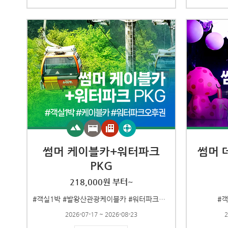
썸머 케이블카+워터파크
썸머 
PKG
218,000원 부터~
#객실1박 #발왕산관광케이블카 #워터파크오후권
#
2026-07-17 ~ 2026-08-23
2