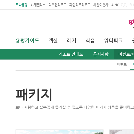
주메뉴 바로가기
본문 바로가기
모나용평
비체팰리스
디오션리조트
파인리즈리조트
세일여행사
AINO C.C.
SH
용평가이드
객실
레저
식음
워터파크
리조트 안내도
공지사항
이벤트/
이벤트
패키지
보다 저렴하고 실속있게 즐기실 수 있도록 다양한 패키지 상품을 준비하고