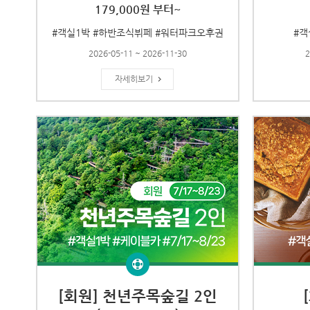
179,000원 부터~
#객실1박 #하반조식뷔페 #워터파크오후권
#객
2026-05-11 ~ 2026-11-30
2
자세히보기
[회원] 천년주목숲길 2인