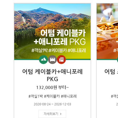
어텀 케이블카+애니포레
어텀
PKG
132,000원 부터~
#객실1박 #케이블카 #애니포레
#객
2026-08-24 ~ 2026-12-03
2
자세히보기