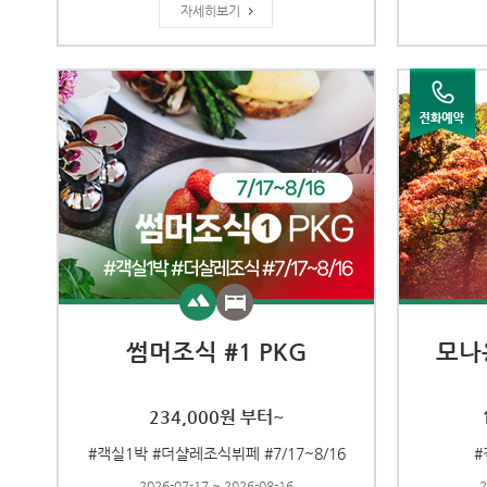
자세히보기
썸머조식 #1 PKG
모나
234,000원 부터~
#객실1박 #더샬레조식뷔페 #7/17~8/16
#
2026-07-17 ~ 2026-08-16
2