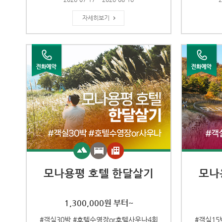
자세히보기
모나용평 호텔 한달살기
모나
1,300,000원 부터~
#객실30박 #호텔수영장or호텔사우나4회
#객실15