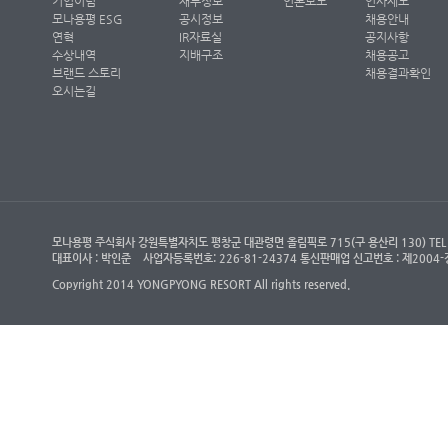
기업이념
재무정보
언론보도
인사제도
모나용평 ESG
공시정보
채용안내
연혁
IR자료실
공지사항
수상내역
지배구조
채용공고
브랜드 스토리
채용결과확인
오시는길
모나용평 주식회사 강원특별자치도 평창군 대관령면 올림픽로 715(구 용산리 130) TEL : (객
대표이사 : 박인준
사업자등록번호: 226-81-24374 통신판매업 신고번호 : 제200
Copyright 2014 YONGPYONG RESORT All rights reserved.