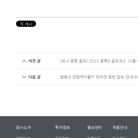
이전 글
[모나 용평 골프] 2025 용평9 골프코스 10월
다음 글
발왕산 관광케이블카 반려견 동반 탑승 안내(9/
회사소개
투자정보
홍보센터
채용안내