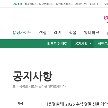
주메뉴 바로가기
본문 바로가기
모나용평
비체팰리스
디오션리조트
파인리즈리조트
세일여행사
AINO C.C.
SH
용평가이드
객실
레저
식음
워터파크
리조트 안내도
공지사항
이벤트
공지사항
모나 용평의 새로운 소식을 알려드립니다.
제목
[용평밸리] 2025 추석 명절 선물 예약