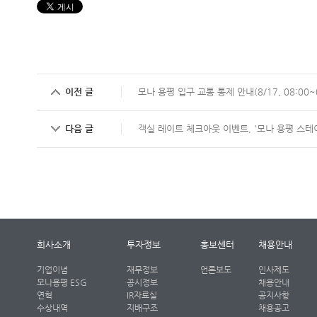
이전 글
모나 용평 입구 교통 통제 안내(8/17, 08:00~0
다음 글
객실 레이트 체크아웃 이벤트, '모나 용평 스테
회사소개
투자정보
홍보센터
채용안내
기업이념
재무정보
언론보도
인사제도
모나용평 ESG
공시정보
채용안내
연혁
IR자료실
공지사항
수상내역
지배구조
채용공고