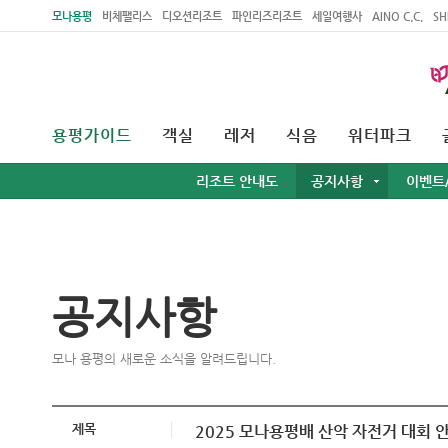
주메뉴 바로가기
본문 바로가기
모나용평
비체팰리스
디오션리조트
파인리즈리조트
세일여행사
AINO C.C.
SH
용평가이드
객실
레저
식음
워터파크
리조트 안내도
공지사항
이벤트
공지사항
모나 용평의 새로운 소식을 알려드립니다.
제목
2025 모나용평배 산악 자전거 대회 안내