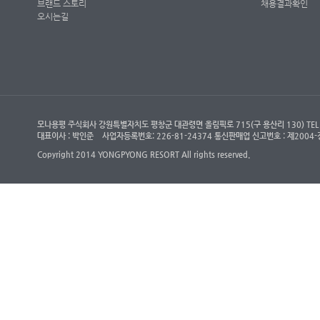
브랜드 스토리
채용결과확인
오시는길
모나용평 주식회사 강원특별자치도 평창군 대관령면 올림픽로 715(구 용산리 130) TEL : (객
대표이사 : 박인준
사업자등록번호: 226-81-24374 통신판매업 신고번호 : 제200
Copyright 2014 YONGPYONG RESORT All rights reserved.