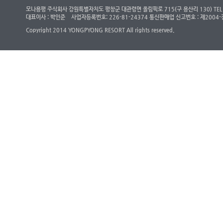
모나용평 주식회사 강원특별자치도 평창군 대관령면 올림픽로 715(구 용산리 130) TEL : (객
대표이사 : 박인준
사업자등록번호: 226-81-24374 통신판매업 신고번호 : 제200
Copyright 2014 YONGPYONG RESORT All rights reserved.