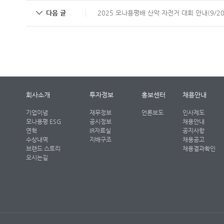
다음 글
2025 모나용평배 산악 자전거 대회 안내(9/20
회사소개
투자정보
홍보센터
채용안내
기업이념
재무정보
언론보도
인사제도
모나용평 ESG
공시정보
채용안내
연혁
IR자료실
공지사항
수상내역
지배구조
채용공고
브랜드 스토리
채용결과확인
오시는길