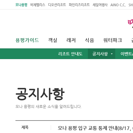
주메뉴 바로가기
본문 바로가기
모나용평
비체팰리스
디오션리조트
파인리즈리조트
세일여행사
AINO C.C.
SH
용평가이드
객실
레저
식음
워터파크
리조트 안내도
공지사항
이벤트
공지사항
모나 용평의 새로운 소식을 알려드립니다.
제목
모나 용평 입구 교통 통제 안내(8/17, 0