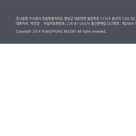
모나용평 주식회사 강원특별자치도 평창군 대관령면 올림픽로 715(구 용산리 130) TEL : (객
대표이사 : 박인준
사업자등록번호: 226-81-24374 통신판매업 신고번호 : 제200
Copyright 2014 YONGPYONG RESORT All rights reserved.