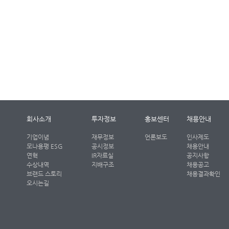
회사소개
투자정보
홍보센터
채용안내
기업이념
재무정보
언론보도
인사제도
모나용평 ESG
공시정보
채용안내
연혁
IR자료실
공지사항
수상내역
지배구조
채용공고
브랜드 스토리
채용결과확인
오시는길