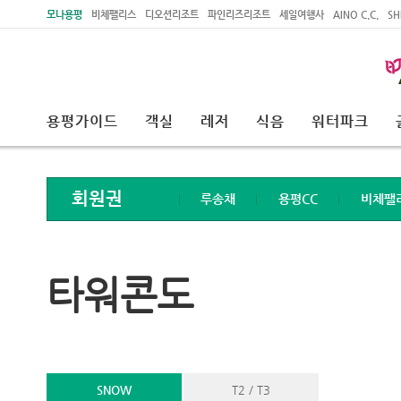
주메뉴 바로가기
본문 바로가기
모나용평
비체팰리스
디오션리조트
파인리즈리조트
세일여행사
AINO C.C.
SH
용평가이드
객실
레저
식음
워터파크
회원권
루송채
용평CC
비체팰
타워콘도
SNOW
T2 / T3